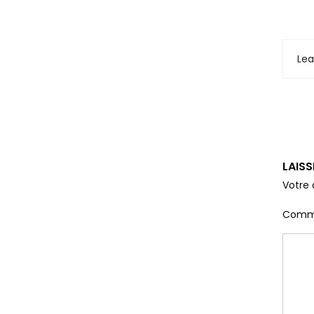
Le
LAIS
Votre 
Comm