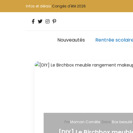
Infos et délais
Congés d'été 2026
Nouveautés
Rentrée scolair
Par
Maman Comète
Dans
Box beauté
[DIY] Le Birchbox meub