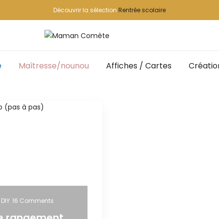
Découvrir la sélection
Rentrée scolaire
e
Maîtresse/nounou
Affiches / Cartes
Créatio
,
DIY
16 Comments
le rangement