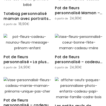
Pot de fleurs
personnalisé Maman –
Totebag personnalisé
Portrait avec enfants |
24,90
€
maman avec portraits
Cadeau Fête des mères
enfants – cadeau fête
18,90
€
des mères
Pot de fleurs
Pot de fleurs
personnalisé « La plus
personnalisé – cadeau
belle des fleurs c’est toi
maman mamie
24,90
€
24,90
€
» – Cadeau fête des
marraine maîtresse
mères, mamie,
marraine…
Pot de fleurs
personnalisé – cadeau
Les petits œufs de