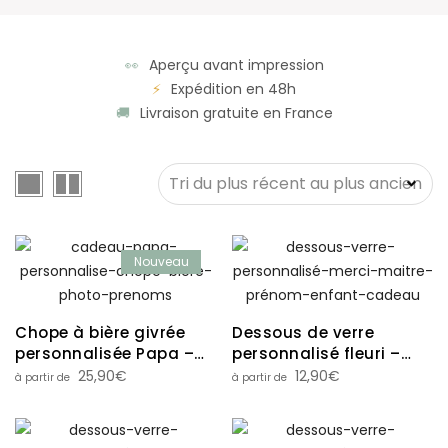
👀
Aperçu avant impression
⚡
Expédition en 48h
🚚
Livraison gratuite en France
Nouveau
Chope à bière givrée
Dessous de verre
personnalisée Papa –
personnalisé fleuri –
Humour- Jauges au
Cadeau papa, papi,
25,90
€
12,90
€
choix
maître, nounou