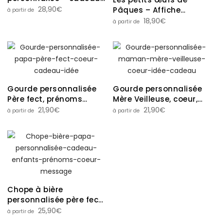
maman mamie avec
28,90
€
Pâques – Affiche
prénoms
personnalisée photos
18,90
€
enfants – Papi mamie
famille
Gourde personnalisée
Gourde personnalisée
Père fect, prénoms
Mère Veilleuse, coeur,
enfants, coeur bleu –
prénoms enfants –
21,90
€
21,90
€
Cadeau unique pour
Cadeau maman unique
papa
Chope à bière
personnalisée père fect
prénoms enfants –
25,90
€