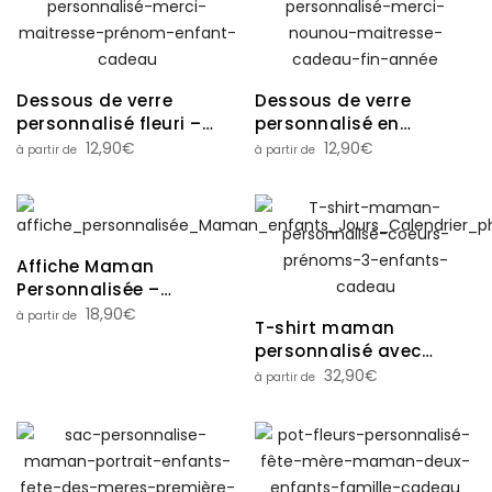
Dessous de verre
Dessous de verre
personnalisé fleuri –
personnalisé en
Cadeau maman,
similicuir – Cadeau
12,90
€
12,90
€
mamie, maîtresse,
maman, maîtresse ou
nounou
nounou
Affiche Maman
Personnalisée –
Calendrier date
18,90
€
T-shirt maman
Naissance Enfants,
personnalisé avec
Photo Souvenir, Cadeau
prénoms enfants – 1 à 4
32,90
€
Fête des Mères
cœurs – Cadeau fête
des mères