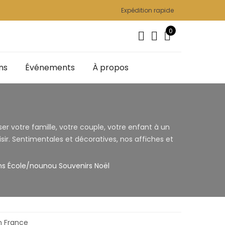
Expédition rapide
0
ns
Événements
À propos
r votre famille, votre couple, votre enfant à un
sir. Sentimentales et décoratives, nos affiches et
ms
École/nounou
Souvenirs Noël
en France