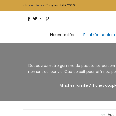
Infos et délais
Congés d'été 2026
Nouveautés
Rentrée scolair
Découvrez notre gamme de papeteries personnalis
moment de leur vie. Que ce soit pour offrir ou po
Affiches famille
Affiches coupl
👀
Aper