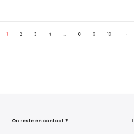
1
2
3
4
…
8
9
10
→
On reste en contact ?