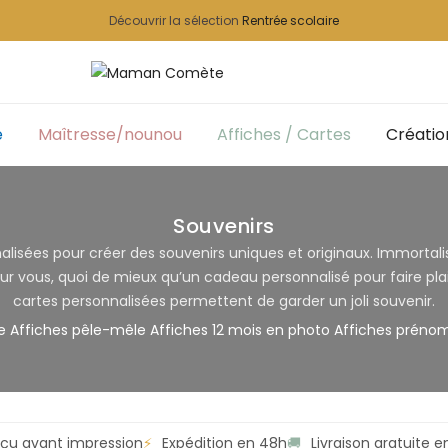
Découvrir la sélection
Rentrée scolaire
e
Maîtresse/nounou
Affiches / Cartes
Créatio
Souvenirs
ées pour créer des souvenirs uniques et originaux. Immortalise
ur vous, quoi de mieux qu’un cadeau personnalisé pour faire plai
cartes personnalisées permettent de garder un joli souvenir.
e
Affiches pêle-mêle
Affiches 12 mois en photo
Affiches préno
çu avant impression
⚡
Expédition en 48h
🚚
Livraison gratuite 