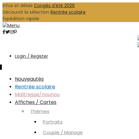
Infos et délais
Congés d'été 2026
Découvrir la sélection
Rentrée scolaire
Expédition rapide
Login / Register
0
Nouveautés
Rentrée scolaire
Maîtresse/nounou
Affiches / Cartes
Thèmes
Portraits
Couple / Mariage