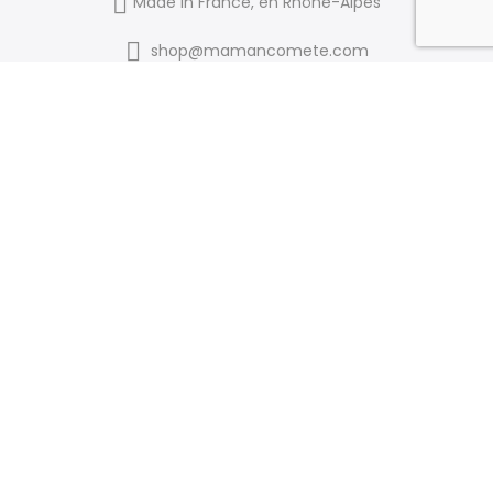
Made in France, en Rhône-Alpes
shop@mamancomete.com
Liens utiles
AVIS CLIENTS
MON PANIER
À PROPOS
CONTACT
P. DE CONFIDENTIALITÉ
FAQ
MENTIONS LÉGALES
CGV
SE CONNECTER