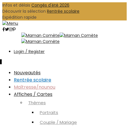
Infos et délais
Congés d'été 2026
Découvrir la sélection
Rentrée scolaire
Expédition rapide
Login / Register
0
Nouveautés
Rentrée scolaire
Maîtresse/nounou
Affiches / Cartes
Thèmes
Portraits
Couple / Mariage