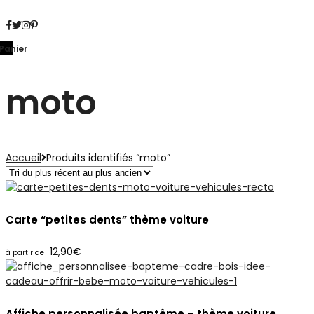
Panier
moto
Accueil
Produits identifiés “moto”
Carte “petites dents” thème voiture
12,90
€
Affiche personnalisée baptême – thème voiture