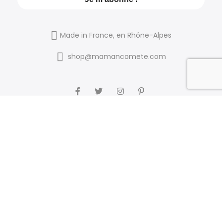
Made in France, en Rhône-Alpes
shop@mamancomete.com
Liens utiles
AVIS CLIENTS
MON PANIER
À PROPOS
CONTACT
P. DE CONFIDENTIALITÉ
FAQ
MENTIONS LÉGALES
CGV