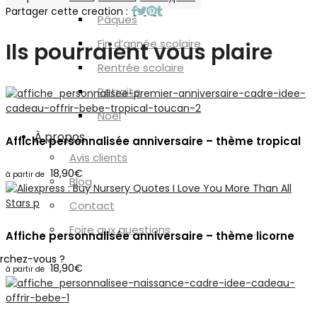
Pâques
Fin d’année scolaire
Ils pourraient vous plaire
Rentrée scolaire
Retraite
Noël
À propos
Affiche personnalisée anniversaire – thème tropical
Avis clients
18,90
€
Blog
Contact
Foire aux questions
Affiche personnalisée anniversaire – thème licorne
rchez-vous ?
18,90
€