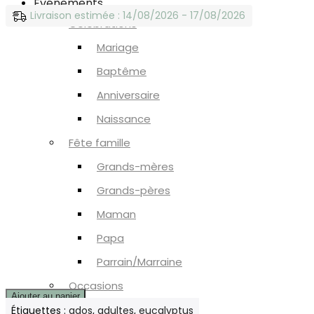
Événements
Livraison estimée : 14/08/2026 - 17/08/2026
Célébrations
Mariage
Baptême
Anniversaire
Naissance
Fête famille
Grands-mères
Grands-pères
Maman
Papa
Parrain/Marraine
Occasions
Ajouter au panier
Saint-Valentin
Étiquettes :
ados
,
adultes
,
eucalyptus