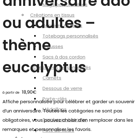
anniversaire ado
Mugs personnalisés
Créations en tissus
ou adultes –
Bannière murales
Totebags personnalisés
thème
Trousses
Sacs à dos cordon
eucalyptus
Accessoires personnalisés
Carnets
Dessous de verre
18,90
€
Porte-clés
Affiche personnalisée pour célébrer et garder un souvenir
Médaillons
d’un anniversaire. Toutes les catégories ne sont pas
Tambours à broder
obligatoires, vous pouvez choisir d’en remplacer dans les
remarques et personnaliser les favoris.
Pots de fleurs