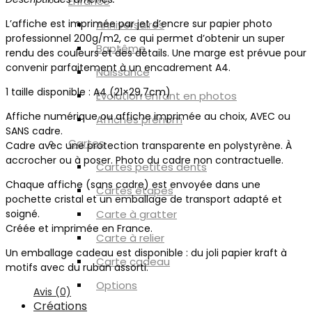
Enfance
L’affiche est imprimée par jet d’encre sur papier photo
Anniversaires
professionnel 200g/m2, ce qui permet d’obtenir un super
Baptême
rendu des couleurs et des détails. Une marge est prévue pour
convenir parfaitement à un encadrement A4.
Naissance
1 taille disponible : A4 (21×29,7cm)
Évolution enfant en photos
Affiche numérique ou affiche imprimée au choix, AVEC ou
Affiches prénom
SANS cadre.
Cartes
Cadre avec une protection transparente en polystyrène. À
accrocher ou à poser. Photo du cadre non contractuelle.
Cartes petites dents
Chaque affiche (sans cadre) est envoyée dans une
Cartes étapes
pochette cristal et un emballage de transport adapté et
soigné.
Carte à gratter
Créée et imprimée en France.
Carte à relier
Un emballage cadeau est disponible : du joli papier kraft à
Carte cadeau
motifs avec du ruban assorti.
Options
Avis (0)
Créations