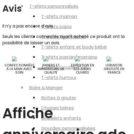
Avis
T-shirts personnalisés
T-shirts maman
Il n’y a pas encore d’avis.
T-shirts papa
Seuls les clients connectés ayant acheté ce produit ont la
T-shirts Papi/Mamie
possibilité de laisser un avis.
T-shirts enfant et body bébé
T-shirts parrain/marraine
CONFECTIONNÉES
PAPIERS ET
EXPÉDITION EN
LIVRAISON
T-shirts Couple/EVJF
À LA MAIN AVEC
IMPRESSIONS DE
2/3 JOURS
GRATUITE EN
SOIN
QUALITÉ
OUVRÉS
FRANCE
T-shirts humour
Boire & Manger
Boîtes à gouter
Affiche
Chopes bières
Gobelets enfants
Gourdes personnalisées