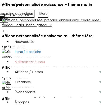
Affiche personnalisée naissance – thème marin
les de recherche :
me reine des neiges
Merci
16,90
€
nou
Menu
Expédition rapide
Affiche personnalisée anniversaire – thème fête
Nouveautés
18,90
€
Rentrée scolaire
Maîtresse/nounou
Affiche personnalisée anniversaire – thème renard
Affiches / Cartes
▼
18,90
€
Créations
▼
Événements
▼
Affiche personnalisée baptême – thème fleurs
À propos
▼