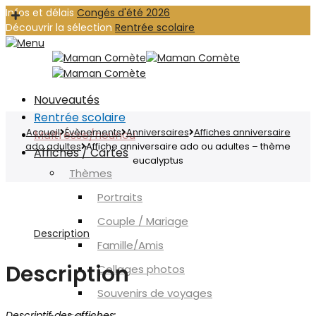
Infos et délais
Congés d'été 2026
Découvrir la sélection
Rentrée scolaire
Nouveautés
Rentrée scolaire
Accueil
Évènements
Anniversaires
Affiches anniversaire
Maîtresse/nounou
ado adultes
Affiche anniversaire ado ou adultes – thème
Affiches / Cartes
eucalyptus
Thèmes
Portraits
Couple / Mariage
Description
Famille/Amis
Description
Collages photos
Souvenirs de voyages
Descriptif des affiches: