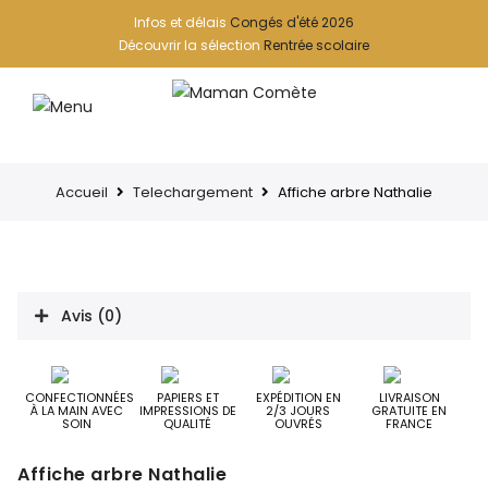
Infos et délais
Congés d'été 2026
Découvrir la sélection
Rentrée scolaire
Accueil
Telechargement
Affiche arbre Nathalie
Avis (0)
CONFECTIONNÉES
PAPIERS ET
EXPÉDITION EN
LIVRAISON
À LA MAIN AVEC
IMPRESSIONS DE
2/3 JOURS
GRATUITE EN
SOIN
QUALITÉ
OUVRÉS
FRANCE
Affiche arbre Nathalie