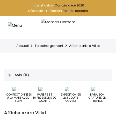
Infos et délais
Congés d'été 2026
Découvrir la sélection
Rentrée scolaire
Accueil
Telechargement
Affiche arbre Villet
Avis (0)
CONFECTIONNÉES
PAPIERS ET
EXPÉDITION EN
LIVRAISON
À LA MAIN AVEC
IMPRESSIONS DE
2/3 JOURS
GRATUITE EN
SOIN
QUALITÉ
OUVRÉS
FRANCE
Affiche arbre Villet