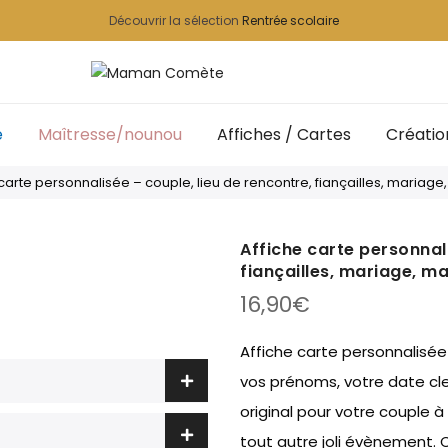
Découvrir la sélection
Rentrée scolaire
e
Maîtresse/nounou
Affiches / Cartes
Créatio
 carte personnalisée – couple, lieu de rencontre, fiançailles, mariage
Affiche carte personnali
fiançailles, mariage, m
16,90
€
Affiche carte personnalisée 
vos prénoms, votre date clef
original pour votre couple à
tout autre joli évènement. C