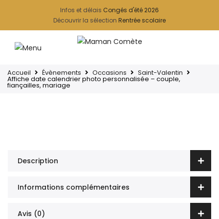
Infos et délais
Congés d'été 2026
Découvrir la sélection
Rentrée scolaire
Accueil
Évènements
Occasions
Saint-Valentin
Affiche date calendrier photo personnalisée – couple,
fiançailles, mariage
Description
Informations complémentaires
Avis (0)