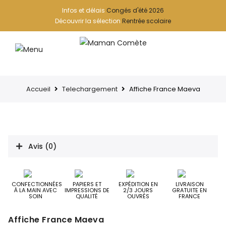
Infos et délais
Congés d'été 2026
Découvrir la sélection
Rentrée scolaire
Accueil
Telechargement
Affiche France Maeva
Avis (0)
CONFECTIONNÉES
PAPIERS ET
EXPÉDITION EN
LIVRAISON
À LA MAIN AVEC
IMPRESSIONS DE
2/3 JOURS
GRATUITE EN
SOIN
QUALITÉ
OUVRÉS
FRANCE
Affiche France Maeva