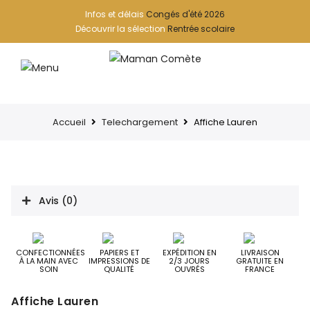
Infos et délais
Congés d'été 2026
Découvrir la sélection
Rentrée scolaire
Accueil
Telechargement
Affiche Lauren
Avis (0)
CONFECTIONNÉES
PAPIERS ET
EXPÉDITION EN
LIVRAISON
À LA MAIN AVEC
IMPRESSIONS DE
2/3 JOURS
GRATUITE EN
SOIN
QUALITÉ
OUVRÉS
FRANCE
Affiche Lauren