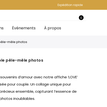
Expédition rapide
0
ns
Événements
À propos
 pêle-mêle photos
ple pêle-mêle photos
souvenirs d’amour avec notre affiche ‘LOVE’
sée pour couple. Un collage unique pour
précieux ensemble, capturant l’essence de
 photos inoubliables.