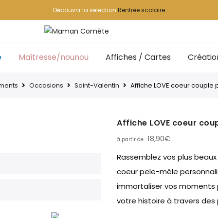
Découvrir la sélection
Rentrée scolaire
e
Maîtresse/nounou
Affiches / Cartes
Créatio
ments
Occasions
Saint-Valentin
Affiche LOVE coeur couple
Affiche LOVE coeur cou
18,90
€
Rassemblez vos plus beaux 
coeur pele-mêle personnali
immortaliser vos moments 
votre histoire à travers des