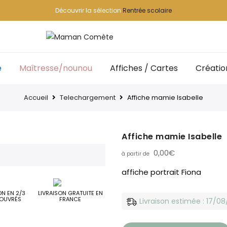
Découvrir la sélection
Rentrée scolaire
e
Maîtresse/nounou
Affiches / Cartes
Créatio
Accueil
Telechargement
Affiche mamie Isabelle
Affiche mamie Isabelle
0,00
€
affiche portrait Fiona
ON EN 2/3
LIVRAISON GRATUITE EN
OUVRÉS
FRANCE
Livraison estimée : 17/0