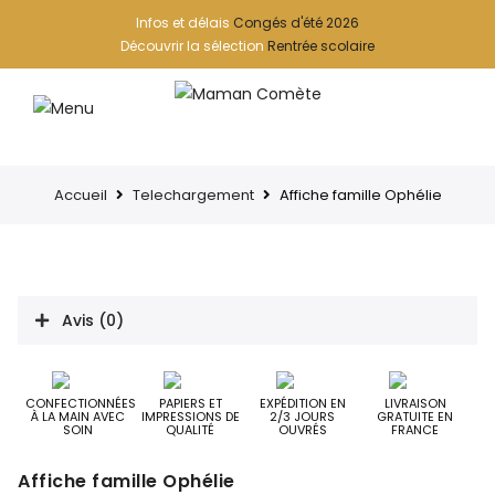
Infos et délais
Congés d'été 2026
Découvrir la sélection
Rentrée scolaire
Accueil
Telechargement
Affiche famille Ophélie
Avis (0)
CONFECTIONNÉES
PAPIERS ET
EXPÉDITION EN
LIVRAISON
À LA MAIN AVEC
IMPRESSIONS DE
2/3 JOURS
GRATUITE EN
SOIN
QUALITÉ
OUVRÉS
FRANCE
Affiche famille Ophélie