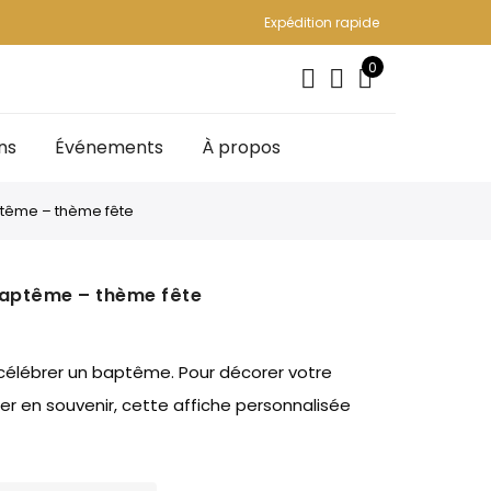
Expédition rapide
0
ns
Événements
À propos
ptême – thème fête
baptême – thème fête
 célébrer un baptême. Pour décorer votre
der en souvenir, cette affiche personnalisée