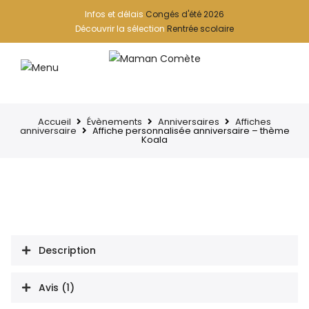
Infos et délais
Congés d'été 2026
Découvrir la sélection
Rentrée scolaire
Accueil
Évènements
Anniversaires
Affiches
anniversaire
Affiche personnalisée anniversaire – thème
Koala
Description
Avis (1)