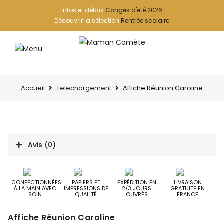
Infos et délais
Congés d'été 2026
Découvrir la sélection
Rentrée scolaire
Accueil
Telechargement
Affiche Réunion Caroline
Avis (0)
CONFECTIONNÉES
PAPIERS ET
EXPÉDITION EN
LIVRAISON
À LA MAIN AVEC
IMPRESSIONS DE
2/3 JOURS
GRATUITE EN
SOIN
QUALITÉ
OUVRÉS
FRANCE
Affiche Réunion Caroline