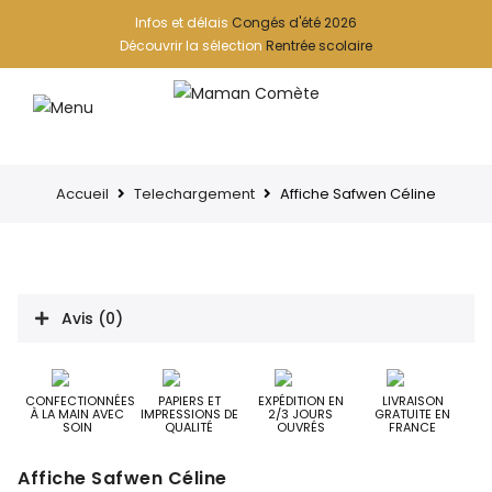
Infos et délais
Congés d'été 2026
Découvrir la sélection
Rentrée scolaire
Accueil
Telechargement
Affiche Safwen Céline
Avis (0)
CONFECTIONNÉES
PAPIERS ET
EXPÉDITION EN
LIVRAISON
À LA MAIN AVEC
IMPRESSIONS DE
2/3 JOURS
GRATUITE EN
SOIN
QUALITÉ
OUVRÉS
FRANCE
Affiche Safwen Céline