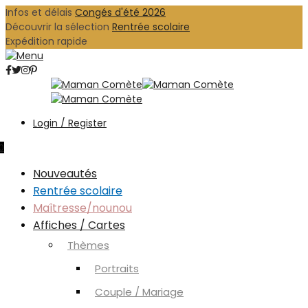
Infos et délais
Congés d'été 2026
Découvrir la sélection
Rentrée scolaire
Expédition rapide
Login / Register
0
Nouveautés
Rentrée scolaire
Maîtresse/nounou
Affiches / Cartes
Thèmes
Portraits
Couple / Mariage