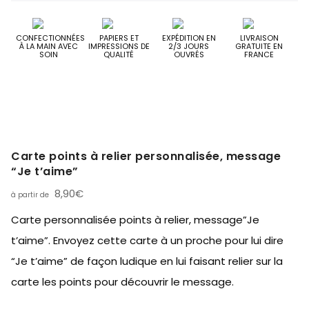
CONFECTIONNÉES
PAPIERS ET
EXPÉDITION EN
LIVRAISON
À LA MAIN AVEC
IMPRESSIONS DE
2/3 JOURS
GRATUITE EN
SOIN
QUALITÉ
OUVRÉS
FRANCE
Carte points à relier personnalisée, message
“Je t’aime”
8,90
€
Carte personnalisée points à relier, message”Je
t’aime”. Envoyez cette carte à un proche pour lui dire
“Je t’aime” de façon ludique en lui faisant relier sur la
carte les points pour découvrir le message.