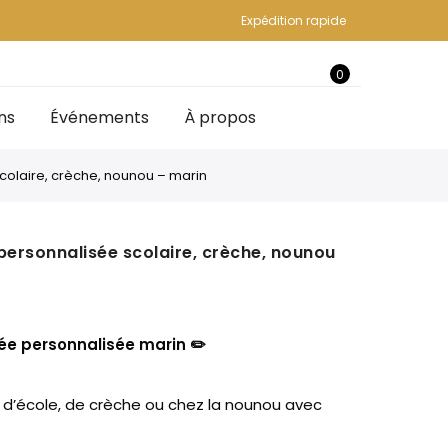
Expédition rapide
0
ns
Événements
À propos
colaire, crèche, nounou – marin
personnalisée scolaire, crèche, nounou
rée personnalisée marin ✏️
r d’école, de crèche ou chez la nounou avec