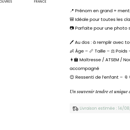
OUVRÉS
FRANCE
📍 Prénom en grand + mentio
🎒 Idéale pour toutes les c
📷 Parfaite pour une photo 
🖊️ Au dos : à remplir avec to
👶 Âge – 📏 Taille – ⚖️ Poids
👩‍🏫 Maîtresse / ATSEM / No
accompagné
😊 Ressenti de l’enfant – 📎
Un souvenir tendre et unique 
Livraison estimée : 14/0