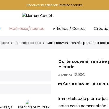
Découvrir la sélection
Rentrée scolaire
e
Maîtresse/nounou
Affiches / Cartes
Créatio
sions
Rentrée scolaire
Carte souvenir rentrée personnalisée s
Carte souvenir rentrée 
– marin
12,90
€
📸
Carte souvenir de rent
Immortalisez le premier jou
cette carte personnalisée !
ON EN 2/3
LIVRAISON GRATUITE EN