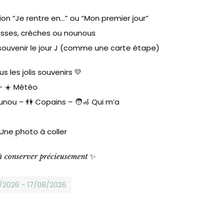
n “Je rentre en…” ou “Mon premier jour”
lasses, crèches ou nounous
souvenir le jour J (comme une carte étape)
us les jolis souvenirs 💛
 – ☀️ Météo
unou – 👫 Copains – 🧑‍🦽 Qui m’a
 Une photo à coller
✨
à conserver précieusement
8/2026 - 17/08/2026