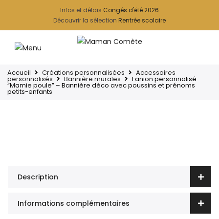
Infos et délais
Congés d'été 2026
Découvrir la sélection
Rentrée scolaire
Accueil
Créations personnalisées
Accessoires
personnalisés
Bannière murales
Fanion personnalisé
“Mamie poule” – Bannière déco avec poussins et prénoms
petits-enfants
Description
Informations complémentaires