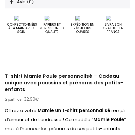
Avis (0)
CONFECTIONNÉES
PAPIERS ET
EXPÉDITION EN
LIVRAISON
À LA MAIN AVEC
IMPRESSIONS DE
2/3 JOURS
GRATUITE EN
SOIN
QUALITÉ
OUVRÉS
FRANCE
T-shirt Mamie Poule personnalisé – Cadeau
unique avec poussins et prénoms des petits-
enfants
32,90
€
Offrez à votre
Mamie un t-shirt personnalisé
rempli
d’amour et de tendresse ! Ce modèle “
Mamie Poule
”
met à l’honneur les prénoms de ses petits-enfants