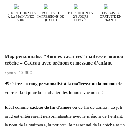
CONFECTIONNÉES
PAPIERS ET
EXPÉDITION EN
LIVRAISON
À LA MAIN AVEC
IMPRESSIONS DE
2/3 JOURS
GRATUITE EN
SOIN
QUALITÉ
OUVRÉS
FRANCE
Mug personnalisé “Bonnes vacances” maîtresse nounou
crèche – Cadeau avec prénom et message d’enfant
19,80
€
🎁 Offrez un
mug personnalisé à la maîtresse ou la nounou
de
votre enfant pour lui souhaiter des bonnes vacances !
Idéal comme
cadeau de fin d’année
ou de fin de contrat, ce joli
mug est entièrement personnalisable avec le prénom de l’enfant,
le nom de la maîtresse, la nounou, le personnel de la crèche et un