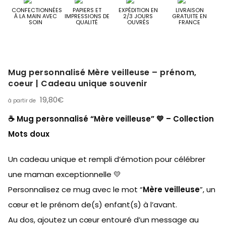
CONFECTIONNÉES
PAPIERS ET
EXPÉDITION EN
LIVRAISON
À LA MAIN AVEC
IMPRESSIONS DE
2/3 JOURS
GRATUITE EN
SOIN
QUALITÉ
OUVRÉS
FRANCE
Mug personnalisé Mère veilleuse – prénom,
coeur | Cadeau unique souvenir
19,80
€
☕ Mug personnalisé “Mère veilleuse” 💛 – Collection
Mots doux
Un cadeau unique et rempli d’émotion pour célébrer
une maman exceptionnelle 💛
Personnalisez ce mug avec le mot “
Mère veilleuse
”, un
cœur et le prénom de(s) enfant(s) à l’avant.
Au dos, ajoutez un cœur entouré d’un message au