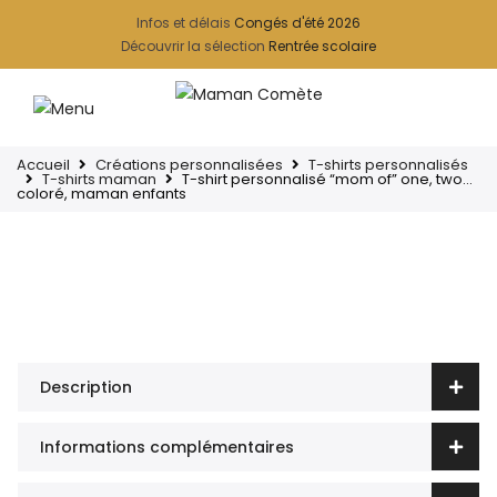
Infos et délais
Congés d'été 2026
Découvrir la sélection
Rentrée scolaire
Accueil
Créations personnalisées
T-shirts personnalisés
T-shirts maman
T-shirt personnalisé “mom of” one, two…
coloré, maman enfants
Description
Informations complémentaires