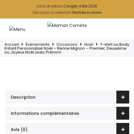
Infos et délais
Congés d'été 2026
Découvrir la sélection
Rentrée scolaire
Accueil
Évènements
Occasions
Noël
T-shirt ou Body
Enfant Personnalisé Noël – Renne Mignon – Premier, Deuxième
ou Joyeux Noël avec Prénom
Description
Informations complémentaires
Avis (0)