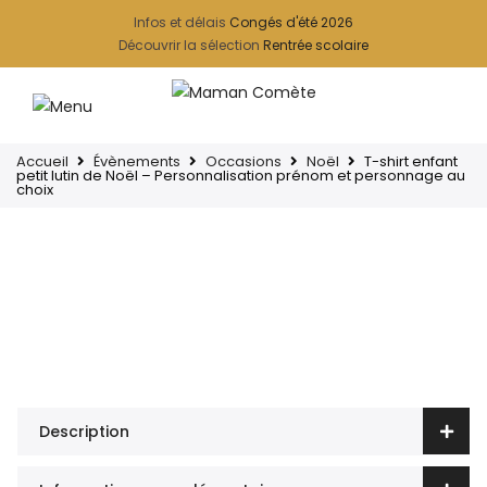
Infos et délais
Congés d'été 2026
Découvrir la sélection
Rentrée scolaire
Accueil
Évènements
Occasions
Noël
T-shirt enfant
petit lutin de Noël – Personnalisation prénom et personnage au
choix
Description