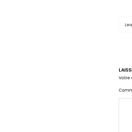
Le
LAIS
Votre 
Comm