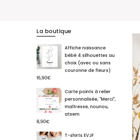
La boutique
Affiche naissance
bébé 4 silhouettes au
choix (avec ou sans
couronne de fleurs)
16,90
€
Carte points à relier
personnalisée, "Merci",
maîtresse, nounou,
atsem
8,90
€
T-shirts EVJF