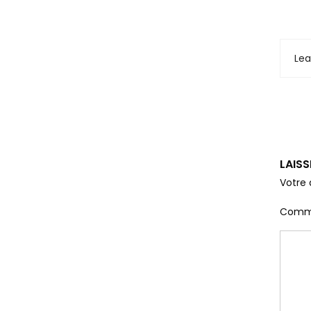
Le
LAIS
Votre 
Comm