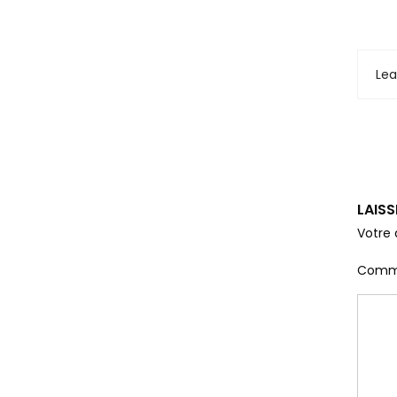
Le
LAIS
Votre 
Comm