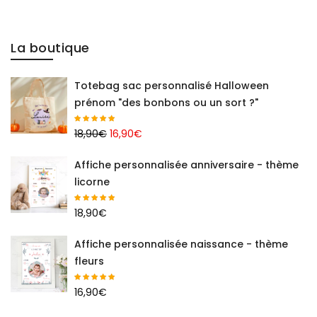
La boutique
Totebag sac personnalisé Halloween
prénom "des bonbons ou un sort ?"
Le
Le
18,90
€
16,90
€
prix
prix
Affiche personnalisée anniversaire - thème
initial
actuel
licorne
était :
est :
18,90€.
16,90€.
18,90
€
Affiche personnalisée naissance - thème
fleurs
16,90
€