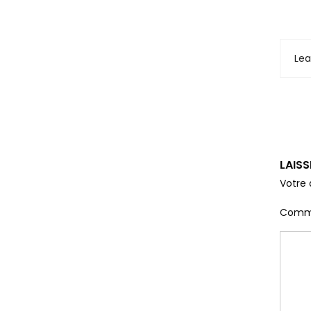
Le
LAIS
Votre 
Comm