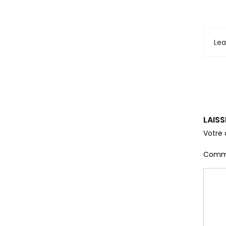
Le
LAIS
Votre 
Comm