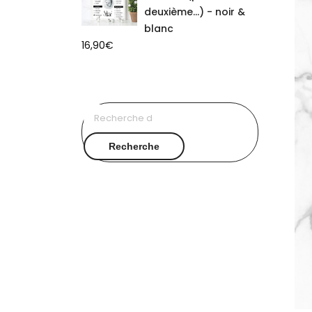
deuxième...) - noir &
blanc
16,90
€
Recherche
pour :
Recherche