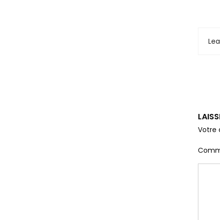
Le
LAIS
Votre 
Comm