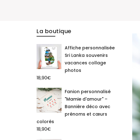
La boutique
Affiche personnalisée
Sri Lanka souvenirs
vacances collage
photos
18,90
€
Fanion personnalisé
"Mamie d'amour" –
Bannière déco avec
prénoms et cœurs
colorés
18,90
€