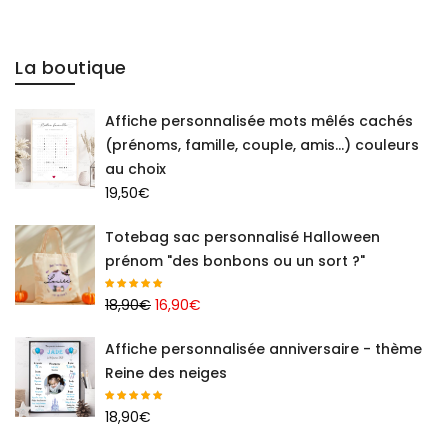
La boutique
Affiche personnalisée mots mêlés cachés
(prénoms, famille, couple, amis...) couleurs
au choix
19,50
€
Totebag sac personnalisé Halloween
prénom "des bonbons ou un sort ?"
Le
Le
18,90
€
16,90
€
prix
prix
Affiche personnalisée anniversaire - thème
initial
actuel
Reine des neiges
était :
est :
18,90€.
16,90€.
18,90
€