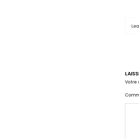
Le
LAIS
Votre 
Comm