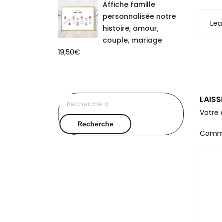
Affiche famille
personnalisée notre
Le
histoire, amour,
couple, mariage
19,50
€
LAIS
Recherche
pour :
Votre 
Recherche
Comm