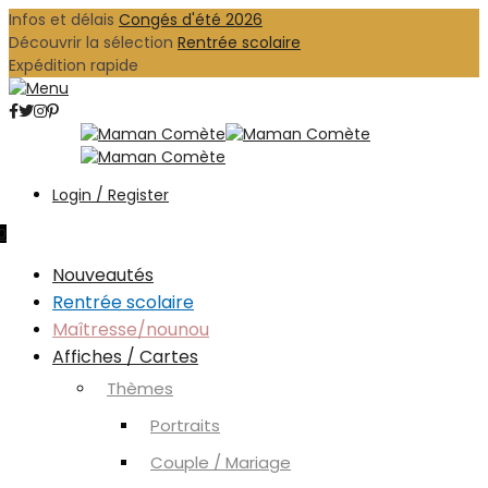
Infos et délais
Congés d'été 2026
Découvrir la sélection
Rentrée scolaire
Expédition rapide
Login / Register
0
Nouveautés
Rentrée scolaire
Maîtresse/nounou
Affiches / Cartes
Thèmes
Portraits
Couple / Mariage