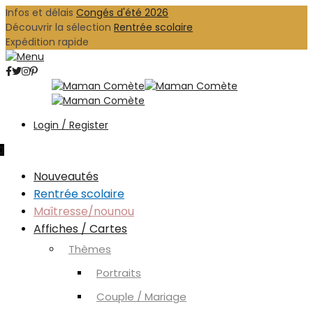
Infos et délais
Congés d'été 2026
Découvrir la sélection
Rentrée scolaire
Expédition rapide
Login / Register
0
Nouveautés
Rentrée scolaire
Maîtresse/nounou
Affiches / Cartes
Thèmes
Portraits
Couple / Mariage