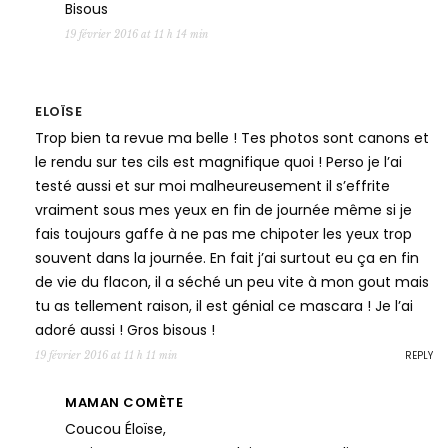
Bisous
19 février 2016 at 11 h 14 min
ELOÏSE
Trop bien ta revue ma belle ! Tes photos sont canons et
le rendu sur tes cils est magnifique quoi ! Perso je l’ai
testé aussi et sur moi malheureusement il s’effrite
vraiment sous mes yeux en fin de journée même si je
fais toujours gaffe à ne pas me chipoter les yeux trop
souvent dans la journée. En fait j’ai surtout eu ça en fin
de vie du flacon, il a séché un peu vite à mon gout mais
tu as tellement raison, il est génial ce mascara ! Je l’ai
adoré aussi ! Gros bisous !
REPLY
19 février 2016 at 11 h 11 min
MAMAN COMÈTE
Coucou Éloïse,