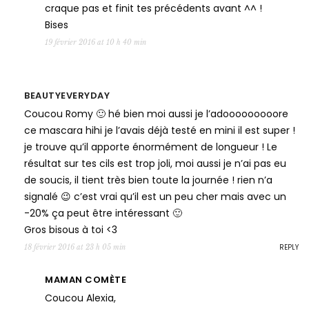
craque pas et finit tes précédents avant ^^ !
Bises
19 février 2016 at 10 h 40 min
BEAUTYEVERYDAY
Coucou Romy 🙂 hé bien moi aussi je l’adooooooooore
ce mascara hihi je l’avais déjà testé en mini il est super !
je trouve qu’il apporte énormément de longueur ! Le
résultat sur tes cils est trop joli, moi aussi je n’ai pas eu
de soucis, il tient très bien toute la journée ! rien n’a
signalé 😉 c’est vrai qu’il est un peu cher mais avec un
-20% ça peut être intéressant 🙂
Gros bisous à toi <3
REPLY
18 février 2016 at 23 h 05 min
MAMAN COMÈTE
Coucou Alexia,