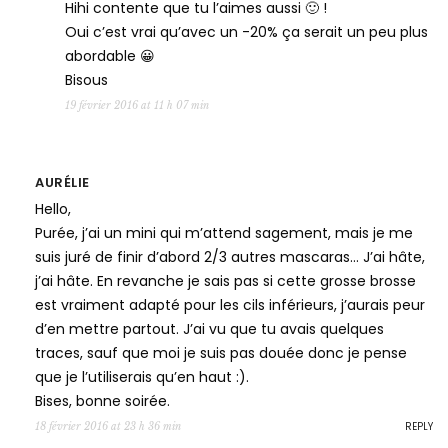
Hihi contente que tu l’aimes aussi 🙂 !
Oui c’est vrai qu’avec un -20% ça serait un peu plus
abordable 😀
Bisous
19 février 2016 at 11 h 07 min
AURÉLIE
Hello,
Purée, j’ai un mini qui m’attend sagement, mais je me
suis juré de finir d’abord 2/3 autres mascaras… J’ai hâte,
j’ai hâte. En revanche je sais pas si cette grosse brosse
est vraiment adapté pour les cils inférieurs, j’aurais peur
d’en mettre partout. J’ai vu que tu avais quelques
traces, sauf que moi je suis pas douée donc je pense
que je l’utiliserais qu’en haut :).
Bises, bonne soirée.
REPLY
18 février 2016 at 23 h 36 min