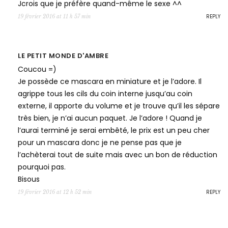
Jcrois que je préfère quand-même le sexe ^^
REPLY
19 février 2016 at 11 h 57 min
LE PETIT MONDE D'AMBRE
Coucou =)
Je possède ce mascara en miniature et je l’adore. Il
agrippe tous les cils du coin interne jusqu’au coin
externe, il apporte du volume et je trouve qu’il les sépare
très bien, je n’ai aucun paquet. Je l’adore ! Quand je
l’aurai terminé je serai embêté, le prix est un peu cher
pour un mascara donc je ne pense pas que je
l’achèterai tout de suite mais avec un bon de réduction
pourquoi pas.
Bisous
REPLY
19 février 2016 at 12 h 52 min