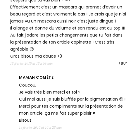
J’espère que tu vas bien ? ^^
Effectivement c’est un mascara qui promet d’avoir un
beau regard et c’est vraiment le cas ! Je crois que je n’ai
jamais vu un mascara aussi noir c’est juste dingue !
Il allonge et donne du volume et son rendu est au top !!!
Au fait j’adore les petits changements que tu fait dans
la présentation de ton article copinette ! C’est très
agréable 🙂
Gros bisous ma douce <3
REPLY
18 février 2016 at 18 h 54 min
MAMAN COMÈTE
Coucou,
Je vais très bien merci et toi ?
Oui moi aussi je suis bluffée par la pigmentation 🙂 !
Merci pour tes compliments sur la présentation de
mon article, ça me fait super plaisir ♥
Bisous
19 février 2016 at 10 h 28 min