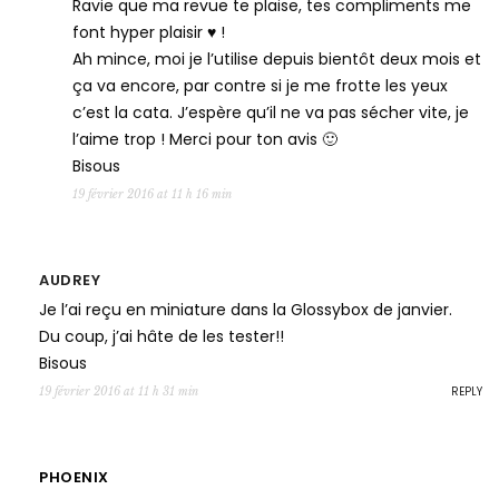
Ravie que ma revue te plaise, tes compliments me
font hyper plaisir ♥ !
Ah mince, moi je l’utilise depuis bientôt deux mois et
ça va encore, par contre si je me frotte les yeux
c’est la cata. J’espère qu’il ne va pas sécher vite, je
l’aime trop ! Merci pour ton avis 🙂
Bisous
19 février 2016 at 11 h 16 min
AUDREY
Je l’ai reçu en miniature dans la Glossybox de janvier.
Du coup, j’ai hâte de les tester!!
Bisous
REPLY
19 février 2016 at 11 h 31 min
PHOENIX