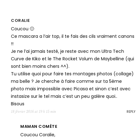
CORALIE
Coucou 🙂
Ce mascara a l’air top, il te fais des cils vraiment canons
!!
Je ne l’ai jamais testé, je reste avec mon Ultra Tech
Curve de Kiko et le The Rocket Volum de Maybelline (qui
sont bien moins chers ^^).
Tu utilise quoi pour faire tes montages photos (collage)
ma belle ? Je cherche à faire comme sur ta 5ème
photo mais impossible avec Picasa et sinon c’est avec
instasize sur le tel mais c’est un peu galère quoi..
Bisous
REPLY
18 février 2016 at 19 h 15 min
MAMAN COMÈTE
Coucou Coralie,