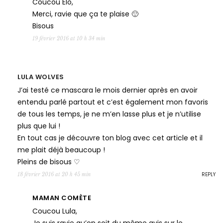
Coucou Elo,
Merci, ravie que ça te plaise 🙂
Bisous
19 février 2016 at 10 h 34 min
LULA WOLVES
J’ai testé ce mascara le mois dernier après en avoir
entendu parlé partout et c’est également mon favoris
de tous les temps, je ne m’en lasse plus et je n’utilise
plus que lui !
En tout cas je découvre ton blog avec cet article et il
me plait déjà beaucoup !
Pleins de bisous ♡
REPLY
18 février 2016 at 20 h 45 min
MAMAN COMÈTE
Coucou Lula,