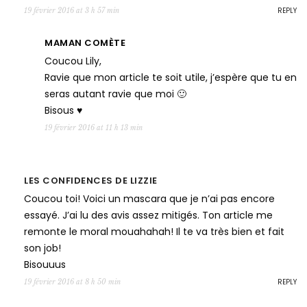
REPLY
19 février 2016 at 3 h 57 min
MAMAN COMÈTE
Coucou Lily,
Ravie que mon article te soit utile, j’espère que tu en
seras autant ravie que moi 🙂
Bisous ♥
19 février 2016 at 11 h 13 min
LES CONFIDENCES DE LIZZIE
Coucou toi! Voici un mascara que je n’ai pas encore
essayé. J’ai lu des avis assez mitigés. Ton article me
remonte le moral mouahahah! Il te va très bien et fait
son job!
Bisouuus
REPLY
19 février 2016 at 8 h 50 min