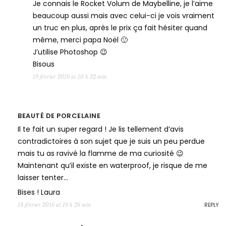
Je connais le Rocket Volum de Maybelline, je l’aime
beaucoup aussi mais avec celui-ci je vois vraiment
un truc en plus, après le prix ça fait hésiter quand
même, merci papa Noël 🙂
J’utilise Photoshop 😉
Bisous
19 février 2016 at 10 h 32 min
BEAUTÉ DE PORCELAINE
Il te fait un super regard ! Je lis tellement d’avis
contradictoires à son sujet que je suis un peu perdue
mais tu as ravivé la flamme de ma curiosité 😉
Maintenant qu’il existe en waterproof, je risque de me
laisser tenter…
Bises ! Laura
REPLY
18 février 2016 at 19 h 26 min