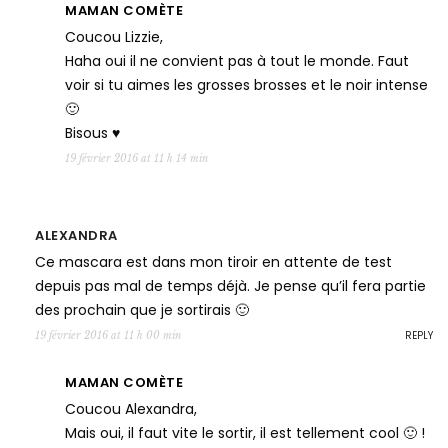
MAMAN COMÈTE
Coucou Lizzie,
Haha oui il ne convient pas à tout le monde. Faut
voir si tu aimes les grosses brosses et le noir intense
🙂
Bisous ♥
19 février 2016 at 11 h 14 min
ALEXANDRA
Ce mascara est dans mon tiroir en attente de test
depuis pas mal de temps déjà. Je pense qu’il fera partie
des prochain que je sortirais 🙂
REPLY
19 février 2016 at 11 h 00 min
MAMAN COMÈTE
Coucou Alexandra,
Mais oui, il faut vite le sortir, il est tellement cool 🙂 !