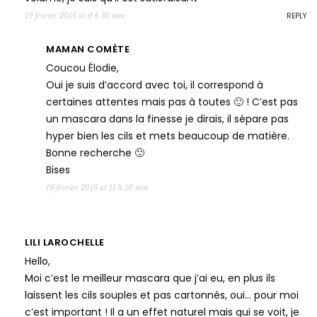
REPLY
19 février 2016 at 0 h 36 min
MAMAN COMÈTE
Coucou Élodie,
Oui je suis d’accord avec toi, il correspond à
certaines attentes mais pas à toutes 🙂 ! C’est pas
un mascara dans la finesse je dirais, il sépare pas
hyper bien les cils et mets beaucoup de matière.
Bonne recherche 🙂
Bises
19 février 2016 at 11 h 10 min
LILI LAROCHELLE
Hello,
Moi c’est le meilleur mascara que j’ai eu, en plus ils
laissent les cils souples et pas cartonnés, oui… pour moi
c’est important ! Il a un effet naturel mais qui se voit, je