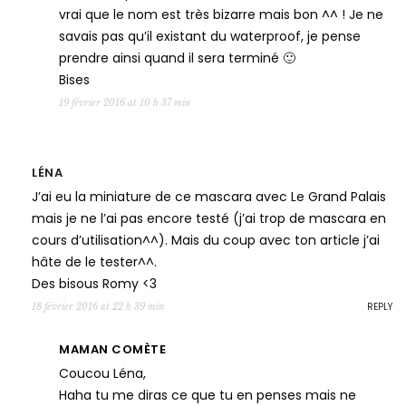
vrai que le nom est très bizarre mais bon ^^ ! Je ne
savais pas qu’il existant du waterproof, je pense
prendre ainsi quand il sera terminé 🙂
Bises
19 février 2016 at 10 h 37 min
LÉNA
J’ai eu la miniature de ce mascara avec Le Grand Palais
mais je ne l’ai pas encore testé (j’ai trop de mascara en
cours d’utilisation^^). Mais du coup avec ton article j’ai
hâte de le tester^^.
Des bisous Romy <3
REPLY
18 février 2016 at 22 h 39 min
MAMAN COMÈTE
Coucou Léna,
Haha tu me diras ce que tu en penses mais ne