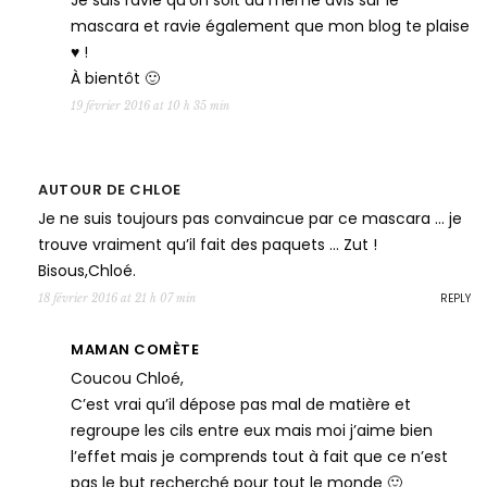
Je suis ravie qu’on soit du même avis sur le
mascara et ravie également que mon blog te plaise
♥ !
À bientôt 🙂
19 février 2016 at 10 h 35 min
AUTOUR DE CHLOE
Je ne suis toujours pas convaincue par ce mascara … je
trouve vraiment qu’il fait des paquets … Zut !
Bisous,Chloé.
REPLY
18 février 2016 at 21 h 07 min
MAMAN COMÈTE
Coucou Chloé,
C’est vrai qu’il dépose pas mal de matière et
regroupe les cils entre eux mais moi j’aime bien
l’effet mais je comprends tout à fait que ce n’est
pas le but recherché pour tout le monde 🙂