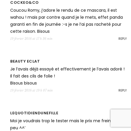
COCKEO&CO
Coucou Romy, j’adore le rendu de ce mascara, il est
wahou ! mais par contre quand je le mets, effet panda
garanti en fin de journée :-s je ne l’ai pas racheté pour
cette raison. Bisous
REPLY
19 février 2016 at 17 h 36 min
BEAUTY ECLAT
Je l’avais déjà essayé et effectivement je l’avais adoré !
Il fait des cils de folie !
Bisous bisous
REPLY
19 février 2016 at 19 h 07 min
LEQUOTIDIENDUNEFILLE
Moi je voudrais trop le tester mais le prix me freine un
peu ^^’