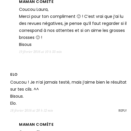
MAMAN COMÈTE
Coucou Laura,
Merci pour ton compliment 🙂 ! C’est vrai que j’ai lu
des revues négatives, je pense qu’il faut regarder si il
correspond à nos attentes et si on aime les grosses
brosses 🙂 !
Bisous
19 février 2016 at 10 h 33 min
ELO
Coucou ! Je n’ai jamais testé, mais j’aime bien le résultat
sur tes cils. ^^
Bisous.
Elo.
REPLY
18 février 2016 at 20 h 12 min
MAMAN COMÈTE