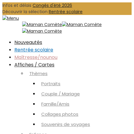
Infos et délais
Congés d'été 2026
Découvrir la sélection
Rentrée scolaire
Nouveautés
Rentrée scolaire
Maîtresse/nounou
Affiches / Cartes
Thèmes
Portraits
Couple / Mariage
Famille/Amis
Collages photos
Souvenirs de voyages