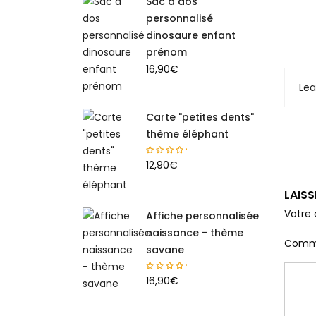
Sac à dos
personnalisé
dinosaure enfant
prénom
16,90
€
Le
Carte "petites dents"
thème éléphant
12,90
€
LAIS
Votre 
Affiche personnalisée
naissance - thème
Comm
savane
16,90
€