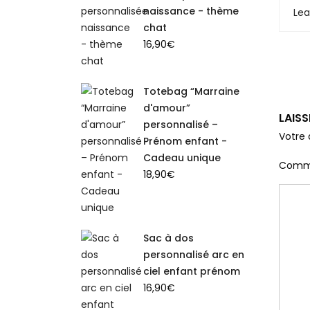
naissance - thème
Le
chat
16,90
€
Totebag “Marraine
d'amour”
LAIS
personnalisé –
Votre 
Prénom enfant -
Cadeau unique
Comm
18,90
€
Sac à dos
personnalisé arc en
ciel enfant prénom
16,90
€