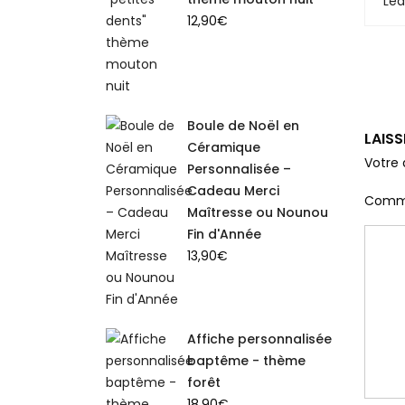
Le
12,90
€
Boule de Noël en
LAIS
Céramique
Votre 
Personnalisée –
Cadeau Merci
Comm
Maîtresse ou Nounou
Fin d'Année
13,90
€
Affiche personnalisée
baptême - thème
forêt
18,90
€