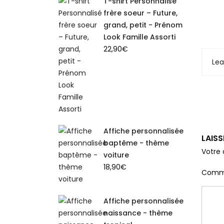
T-shirt Personnalisé
frère soeur – Future,
grand, petit - Prénom
Look Famille Assorti
22,90
€
Le
Affiche personnalisée
LAIS
baptême - thème
Votre 
voiture
18,90
€
Comm
Affiche personnalisée
naissance - thème